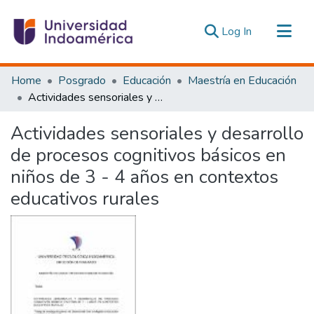
(current)
Log In
Communities & Collections
Home
Posgrado
Educación
Maestría en Educación
All of DSpace
Actividades sensoriales y desarrollo de procesos cognitivos básicos en niños de 3 - 4 años en contextos educativos rurales
Statistics
Actividades sensoriales y desarrollo
Estadísticas Externas
de procesos cognitivos básicos en
niños de 3 - 4 años en contextos
educativos rurales