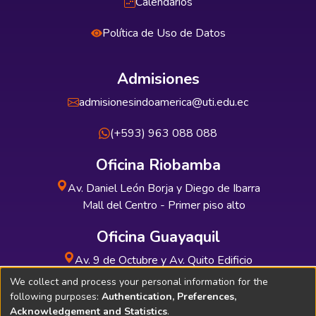
Calendarios
Política de Uso de Datos
Admisiones
admisionesindoamerica@uti.edu.ec
(+593) 963 088 088
Oficina Riobamba
Av. Daniel León Borja y Diego de Ibarra
Mall del Centro - Primer piso alto
Oficina Guayaquil
Av. 9 de Octubre y Av. Quito Edificio
INDUAUTO - Planta baja
We collect and process your personal information for the
following purposes:
Authentication, Preferences,
Acknowledgement and Statistics
.