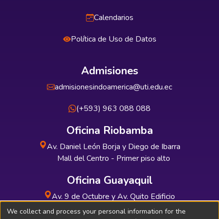
Calendarios
Política de Uso de Datos
Admisiones
admisionesindoamerica@uti.edu.ec
(+593) 963 088 088
Oficina Riobamba
Av. Daniel León Borja y Diego de Ibarra
Mall del Centro - Primer piso alto
Oficina Guayaquil
Av. 9 de Octubre y Av. Quito Edificio
INDUAUTO - Planta baja
We collect and process your personal information for the