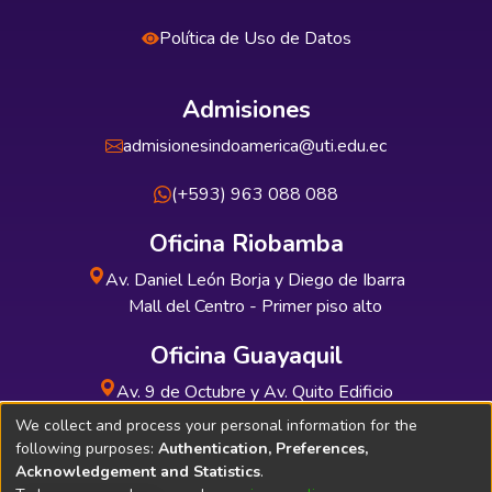
Política de Uso de Datos
Admisiones
admisionesindoamerica@uti.edu.ec
(+593) 963 088 088
Oficina Riobamba
Av. Daniel León Borja y Diego de Ibarra
Mall del Centro - Primer piso alto
Oficina Guayaquil
Av. 9 de Octubre y Av. Quito Edificio
INDUAUTO - Planta baja
We collect and process your personal information for the
following purposes:
Authentication, Preferences,
Acknowledgement and Statistics
.