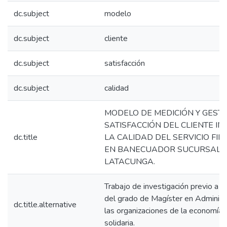
dc.subject
modelo
dc.subject
cliente
dc.subject
satisfacción
dc.subject
calidad
MODELO DE MEDICIÓN Y GESTI
SATISFACCIÓN DEL CLIENTE IN
dc.title
LA CALIDAD DEL SERVICIO FI
EN BANECUADOR SUCURSAL
LATACUNGA.
Trabajo de investigación previo a l
del grado de Magíster en Administ
dc.title.alternative
las organizaciones de la economía s
solidaria.