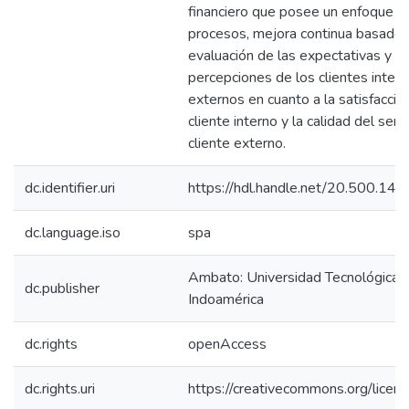
financiero que posee un enfoque d
procesos, mejora continua basado 
evaluación de las expectativas y
percepciones de los clientes intern
externos en cuanto a la satisfacció
cliente interno y la calidad del servi
cliente externo.
dc.identifier.uri
https://hdl.handle.net/20.500.1
dc.language.iso
spa
Ambato: Universidad Tecnológica
dc.publisher
Indoamérica
dc.rights
openAccess
dc.rights.uri
https://creativecommons.org/licens