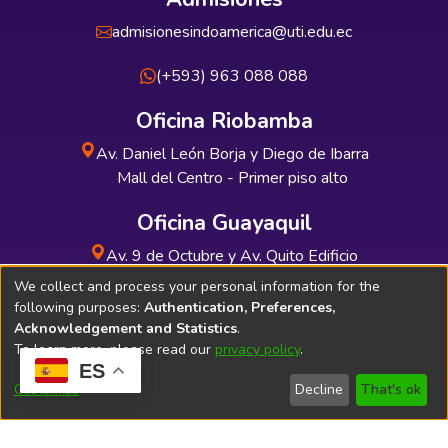
admisionesindoamerica@uti.edu.ec
(+593) 963 088 088
Oficina Riobamba
Av. Daniel León Borja y Diego de Ibarra
Mall del Centro - Primer piso alto
Oficina Guayaquil
Av. 9 de Octubre y Av. Quito Edificio
INDUAUTO - Planta baja
We collect and process your personal information for the
following purposes:
Authentication, Preferences,
Acknowledgement and Statistics
.
To learn more, please read our
privacy policy
.
ES
Soporte Técnico
Bibliolatino.com
Customize
Decline
That's ok