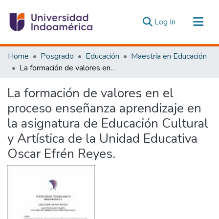
(current)
Log In
Communities & Collections
Home
Posgrado
Educación
Maestría en Educación
All of DSpace
La formación de valores en el proceso enseñanza aprendizaje en la asignatura de Educación Cultural y Artística de la Unidad Educativa Oscar Efrén Reyes.
Statistics
La formación de valores en el
Estadísticas Externas
proceso enseñanza aprendizaje en
la asignatura de Educación Cultural
y Artística de la Unidad Educativa
Oscar Efrén Reyes.