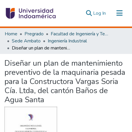
(current)
Log In
Communities & Collections
Home
Pregrado
Facultad de Ingeniería y Tecnologías de la Información y la Comunicación
All of DSpace
Sede Ambato
Ingeniería Industrial
Diseñar un plan de mantenimiento preventivo de la maquinaria pesada para la Constructora Vargas Soria Cía. Ltda, del cantón Baños de Agua Santa
Statistics
Estadísticas Externas
Diseñar un plan de mantenimiento
preventivo de la maquinaria pesada
para la Constructora Vargas Soria
Cía. Ltda, del cantón Baños de
Agua Santa