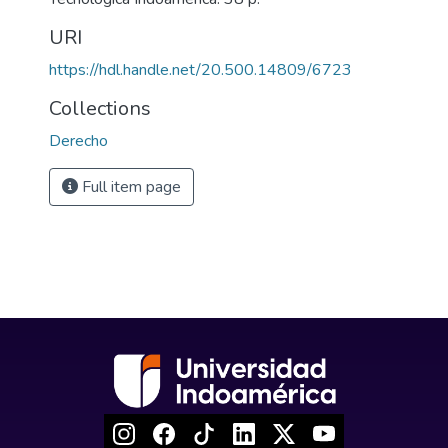
URI
https://hdl.handle.net/20.500.14809/6723
Collections
Derecho
Full item page