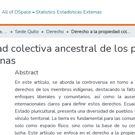
All of DSpace
Statistics
Estadísticas Externas
Facultad de Jurisprudencia, Ciencias Políticas y Económicas
Sede Quito
Derecho
Derecho a la propiedad colectiva ancestral de los pueblos y nacionalidades indígenas
d colectiva ancestral de los 
enas
Abstract
En este artículo, se aborda la controversia en torno a
derechos de los miembros indígenas, destacando la fal
enfoques liberales y comunitarios, así como la aus
internacionales claros para definir estos derechos. Ecu
Estado pluricultural, presenta una diversidad de pueblos 
vínculo territorial. La tierra es fundamental para las comu
solo como espacio físico, sino como la base de su cos
lucha. Este artículo se enfoca en el derecho a la propie