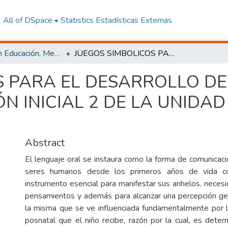
All of DSpace
Statistics
Estadísticas Externas
Maestría en Educación, Mención Innovación y Liderazgo Educativo
JUEGOS SIMBOLICOS PARA EL DESARROLLO DEL LENGUAJE EN NIÑOS DE EDUCACIÓN INICIAL 2 DE LA UNIDAD EDUCATIVA “ALBERTO GUERRA”
S PARA EL DESARROLLO DE
N INICIAL 2 DE LA UNIDA
Abstract
El lenguaje oral se instaura como la forma de comunicaci
seres humanos desde los primeros años de vida co
instrumento esencial para manifestar sus anhelos, necesi
pensamientos y además para alcanzar una percepción ge
la misma que se ve influenciada fundamentalmente por l
posnatal que el niño recibe, razón por la cual, es deter