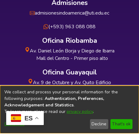
Admisiones
admisionesindoamerica@uti.edu.ec
(+593) 963 088 088
Oficina Riobamba
Av. Daniel León Borja y Diego de Ibarra
Mall del Centro - Primer piso alto
Oficina Guayaquil
Av. 9 de Octubre y Av. Quito Edificio
INDUAUTO - Planta baja
We collect and process your personal information for the
following purposes:
Authentication, Preferences,
Acknowledgement and Statistics
.
To learn more, please read our
privacy policy
.
ES
Soporte Técnico
Bibliolatino.com
Customize
Decline
That's ok