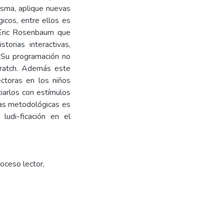
misma, aplique nuevas
icos, entre ellos es
 Eric Rosenbaum que
torias interactivas,
. Su programación no
cratch. Además este
lectoras en los niños
ciarlos con estímulos
icas metodológicas es
 ludi-ficación en el
roceso lector
,