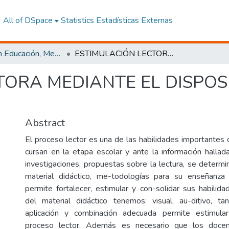
All of DSpace
Statistics
Estadísticas Externas
Maestría en Educación, Mención Innovación y Liderazgo Educativo
ESTIMULACIÓN LECTORA MEDIANTE EL DISPOSITIVO MAKEY- MAKEY
TORA MEDIANTE EL DISPOS
Abstract
El proceso lector es una de las habilidades importantes 
cursan en la etapa escolar y ante la información hallada
investigaciones, propuestas sobre la lectura, se determ
material didáctico, me-todologías para su enseñanz
permite fortalecer, estimular y con-solidar sus habilida
del material didáctico tenemos: visual, au-ditivo, t
aplicación y combinación adecuada permite estimula
proceso lector. Además es necesario que los docen