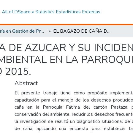
All of DSpace
Statistics
Estadísticas Externas
Maestría en Gestión de Proyectos Socioproductivos
EL BAGAZO DE CAÑA DE AZUCAR Y SU INCIDENCIA EN LA CONTAMINACION AMBIENTAL EN LA PARROQUIA FATIMA CANTON PASTAZA EN EL AÑO 2015.
 DE AZUCAR Y SU INCIDEN
BIENTAL EN LA PARROQU
 2015.
Abstract
El presente trabajo tiene como propósito implemen
capacitación para el manejo de los desechos producid
caña en la Parroquia Fátima del cantón Pastaza, pa
conservación del ambiente, reducir los desechos frecuent
la investigación se realizó un diagnostico situacional de
de caña, aplicando una encuesta para establecer la