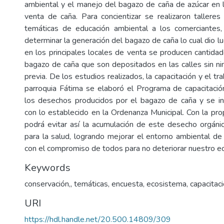
ambiental y el manejo del bagazo de caña de azúcar en l
venta de caña. Para concientizar se realizaron talleres
temáticas de educación ambiental a los comerciantes, 
determinar la generación del bagazo de caña lo cual dio l
en los principales locales de venta se producen cantida
bagazo de caña que son depositados en las calles sin nin
previa. De los estudios realizados, la capacitación y el tr
parroquia Fátima se elaboró el Programa de capacitaci
los desechos producidos por el bagazo de caña y se in
con lo establecido en la Ordenanza Municipal. Con la pr
podrá evitar así la acumulación de este desecho orgánic
para la salud, logrando mejorar el entorno ambiental de 
con el compromiso de todos para no deteriorar nuestro e
Keywords
conservación,
,
temáticas
,
encuesta
,
ecosistema
,
capacitaci
URI
https://hdl.handle.net/20.500.14809/309