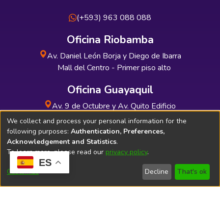
(+593) 963 088 088
Oficina Riobamba
Av. Daniel León Borja y Diego de Ibarra
Mall del Centro - Primer piso alto
Oficina Guayaquil
Av. 9 de Octubre y Av. Quito Edificio
INDUAUTO - Planta baja
We collect and process your personal information for the
following purposes:
Authentication, Preferences,
Acknowledgement and Statistics
.
To learn more, please read our
privacy policy
.
ES
Soporte Técnico
Bibliolatino.com
Customize
Decline
That's ok