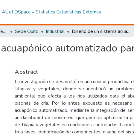
All of DSpace
Statistics
Estadísticas Externas
Facultad de Ingeniería y Tecnologías de la Información y la Comunicación
Sede Quito
Industrial
Diseño de un sistema acuapónico automatizado para producción de tilapia y vegetales
 acuapónico automatizado pa
Abstract
La investigación se desarrolló en una unidad productiva d
Tilapias y vegetales, donde se identificó un proble
ambiental que afecta a los ríos utilizados para el ab
piscinas de cría. Por lo antes expuesto es necesario
acuapónico automatizado, mediante la integración de se
un dashboard de monitoreo, que permita optimizar la p
de Tilapia y vegetales en condiciones controladas. La me
tres fases: identificación de componentes, diseño del sis