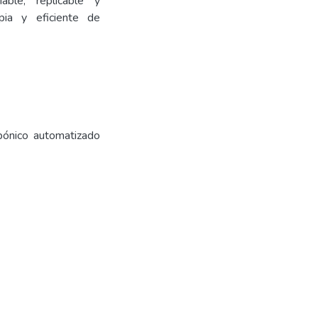
able, replicable y
pia y eficiente de
pónico automatizado