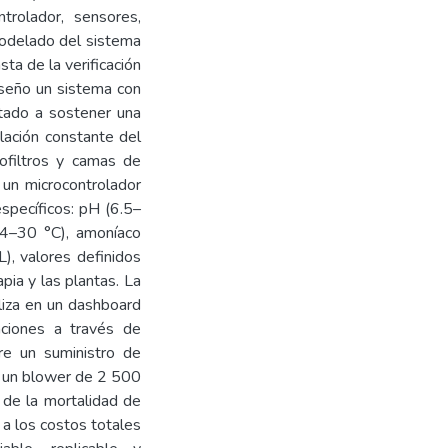
trolador, sensores,
modelado del sistema
sta de la verificación
iseño un sistema con
ntado a sostener una
lación constante del
iofiltros y camas de
 un microcontrolador
pecíficos: pH (6.5–
24–30 °C), amoníaco
), valores definidos
apia y las plantas. La
liza en un dashboard
caciones a través de
re un suministro de
a un blower de 2 500
 de la mortalidad de
a los costos totales