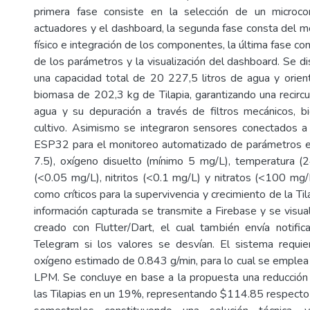
primera fase consiste en la selección de un microcon
actuadores y el dashboard, la segunda fase consta del 
físico e integración de los componentes, la última fase con
de los parámetros y la visualización del dashboard. Se d
una capacidad total de 20 227,5 litros de agua y orie
biomasa de 202,3 kg de Tilapia, garantizando una recircu
agua y su depuración a través de filtros mecánicos, b
cultivo. Asimismo se integraron sensores conectados a
ESP32 para el monitoreo automatizado de parámetros es
7.5), oxígeno disuelto (mínimo 5 mg/L), temperatura (
(<0.05 mg/L), nitritos (<0.1 mg/L) y nitratos (<100 mg/L
como críticos para la supervivencia y crecimiento de la Til
información capturada se transmite a Firebase y se visua
creado con Flutter/Dart, el cual también envía notifi
Telegram si los valores se desvían. El sistema requie
oxígeno estimado de 0.843 g/min, para lo cual se emple
LPM. Se concluye en base a la propuesta una reducción
las Tilapias en un 19%, representando $114.85 respecto 