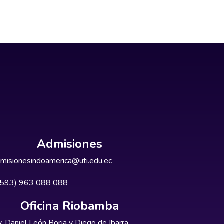
Admisiones
misionesindoamerica@uti.edu.ec
+593) 963 088 088
Oficina Riobamba
. Daniel León Borja y Diego de Ibarra