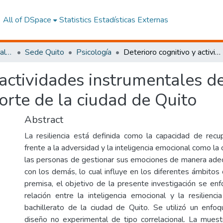
All of DSpace
Statistics
Estadísticas Externas
Facultad de Ciencias Sociales y Humanas
Sede Quito
Psicología
Deterioro cognitivo y actividades instrumentales de la vida en adultos mayores del centro-norte de la ciudad de Quito
 actividades instrumentales de
orte de la ciudad de Quito
Abstract
La resiliencia está definida como la capacidad de rec
frente a la adversidad y la inteligencia emocional como la
las personas de gestionar sus emociones de manera adec
con los demás, lo cual influye en los diferentes ámbitos
premisa, el objetivo de la presente investigación se enf
relación entre la inteligencia emocional y la resilienc
bachillerato de la ciudad de Quito. Se utilizó un enfoq
diseño no experimental de tipo correlacional. La mues