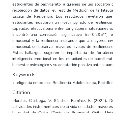
estudiantes de bachillerato, a quienes se les aplicaron
recolección de datos: el Test de Medición de la Intelig
Escala de Resiliencia. Los resultados revelaron q
estudiantes mostraron un nivel muy alto de resiliencia
capacidad efectiva para enfrentar y superar situaciones 
encontró una correlación significativa (rs=0.295**) e
emocional y la resiliencia, indicando que a mayores niv
emocional, se observan mayores niveles de resiliencia 
Estos hallazgos sugieren la importancia de fortalecer
inteligencia emocional en los estudiantes de bachiller
bienestar psicológico y su adaptación positiva ante situac
Keywords
Inteligencia emocional
,
Resiliencia
,
Adolescencia
,
Bachille
Citation
Morales Chiriboga, V. Sánchez Ramírez, F. (2024). De
actividades instrumentales de la vida en adultos mayores
la ciudad de Quito. [Tesis de Pregrado]. Quito: Univ