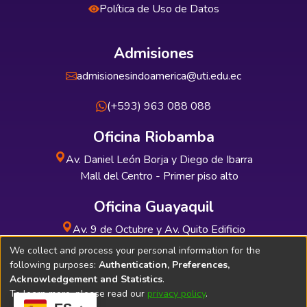
Política de Uso de Datos
Admisiones
admisionesindoamerica@uti.edu.ec
(+593) 963 088 088
Oficina Riobamba
Av. Daniel León Borja y Diego de Ibarra
Mall del Centro - Primer piso alto
Oficina Guayaquil
Av. 9 de Octubre y Av. Quito Edificio
INDUAUTO - Planta baja
We collect and process your personal information for the
following purposes:
Authentication, Preferences,
Acknowledgement and Statistics
.
To learn more, please read our
privacy policy
.