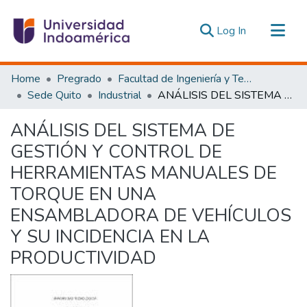
(current)
Log In
Communities & Collections
Home
Pregrado
Facultad de Ingeniería y Tecnologías de la Información y la Comunicación
All of DSpace
Sede Quito
Industrial
ANÁLISIS DEL SISTEMA DE GESTIÓN Y CONTROL DE HERRAMIENTAS MANUALES DE TORQUE EN UNA ENSAMBLADORA DE VEHÍCULOS Y SU INCIDENCIA EN LA PRODUCTIVIDAD
Statistics
ANÁLISIS DEL SISTEMA DE
Estadísticas Externas
GESTIÓN Y CONTROL DE
HERRAMIENTAS MANUALES DE
TORQUE EN UNA
ENSAMBLADORA DE VEHÍCULOS
Y SU INCIDENCIA EN LA
PRODUCTIVIDAD