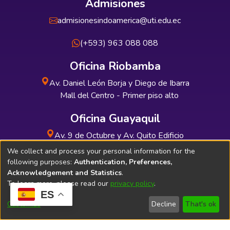
Admisiones
admisionesindoamerica@uti.edu.ec
(+593) 963 088 088
Oficina Riobamba
Av. Daniel León Borja y Diego de Ibarra
Mall del Centro - Primer piso alto
Oficina Guayaquil
Av. 9 de Octubre y Av. Quito Edificio
INDUAUTO - Planta baja
We collect and process your personal information for the
following purposes:
Authentication, Preferences,
Acknowledgement and Statistics
.
To learn more, please read our
privacy policy
.
ES
Soporte Técnico
Bibliolatino.com
Customize
Decline
That's ok