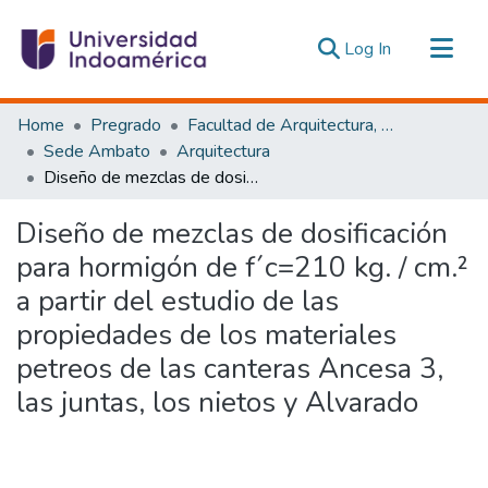
(current)
Log In
Communities & Collections
Home
Pregrado
Facultad de Arquitectura, Artes y Diseño
All of DSpace
Sede Ambato
Arquitectura
Diseño de mezclas de dosificación para hormigón de f´c=210 kg. / cm.² a partir del estudio de las propiedades de los materiales petreos de las canteras Ancesa 3, las juntas, los nietos y Alvarado
Statistics
Estadísticas Externas
Diseño de mezclas de dosificación
para hormigón de f´c=210 kg. / cm.²
a partir del estudio de las
propiedades de los materiales
petreos de las canteras Ancesa 3,
las juntas, los nietos y Alvarado