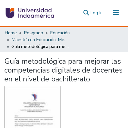
(current)
Log In
Communities & Collections
Home
Posgrado
Educación
All of DSpace
Maestría en Educación, Mención Pedagogía en Entornos Digitales
Guía metodológica para mejorar las competencias digitales de docentes en el nivel de bachillerato
Statistics
Estadísticas Externas
Guía metodológica para mejorar las
competencias digitales de docentes
en el nivel de bachillerato