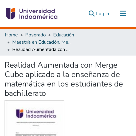
(current)
Log In
Communities & Collections
Home
Posgrado
Educación
All of DSpace
Maestría en Educación, Mención Pedagogía en Entornos Digitales
Realidad Aumentada con Merge Cube aplicado a la enseñanza de matemática en los estudiantes de bachillerato
Statistics
Estadísticas Externas
Realidad Aumentada con Merge
Cube aplicado a la enseñanza de
matemática en los estudiantes de
bachillerato