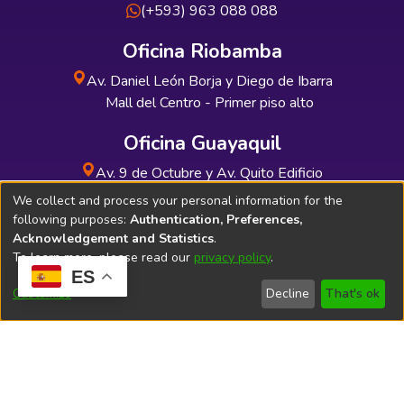
(+593) 963 088 088
Oficina Riobamba
Av. Daniel León Borja y Diego de Ibarra
Mall del Centro - Primer piso alto
Oficina Guayaquil
Av. 9 de Octubre y Av. Quito Edificio
INDUAUTO - Planta baja
We collect and process your personal information for the
following purposes:
Authentication, Preferences,
Acknowledgement and Statistics
.
To learn more, please read our
privacy policy
.
ES
Soporte Técnico
Bibliolatino.com
Customize
Decline
That's ok