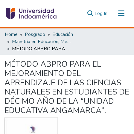
(current)
Log In
Communities & Collections
Home
Posgrado
Educación
All of DSpace
Maestría en Educación, Mención Innovación y Liderazgo Educativo
MÉTODO ABPRO PARA EL MEJORAMIENTO DEL APRENDIZAJE DE LAS CIENCIAS NATURALES EN ESTUDIANTES DE DÉCIMO AÑO DE LA “UNIDAD EDUCATIVA ANGAMARCA”.
Statistics
Estadísticas Externas
MÉTODO ABPRO PARA EL
MEJORAMIENTO DEL
APRENDIZAJE DE LAS CIENCIAS
NATURALES EN ESTUDIANTES DE
DÉCIMO AÑO DE LA “UNIDAD
EDUCATIVA ANGAMARCA”.