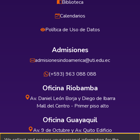
Biblioteca
Calendarios
Política de Uso de Datos
Admisiones
admisionesindoamerica@uti.edu.ec
(+593) 963 088 088
Oficina Riobamba
Av. Daniel León Borja y Diego de Ibarra
Mall del Centro - Primer piso alto
Oficina Guayaquil
Av. 9 de Octubre y Av. Quito Edificio
INDUAUTO - Planta baja
We collect and process your personal information for the