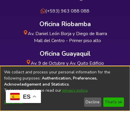
(+593) 963 088 088
Oficina Riobamba
Av. Daniel León Borja y Diego de Ibarra
Mall del Centro - Primer piso alto
Oficina Guayaquil
Av. 9 de Octubre y Av. Quito Edificio
INDUAUTO - Planta baja
We collect and process your personal information for the
following purposes:
Authentication, Preferences,
Acknowledgement and Statistics
.
To learn more, please read our
privacy policy
.
ES
Soporte Técnico
Bibliolatino.com
Customize
Decline
That's ok