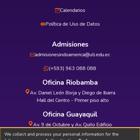
Calendarios
Política de Uso de Datos
Admisiones
admisionesindoamerica@uti.edu.ec
(+593) 963 088 088
Oficina Riobamba
Av. Daniel León Borja y Diego de Ibarra
Mall del Centro - Primer piso alto
Oficina Guayaquil
Av. 9 de Octubre y Av. Quito Edificio
INDUAUTO - Planta baja
We collect and process your personal information for the