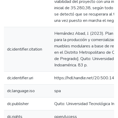
viabilidad del proyecto con una inv
inicial de 35.280,38, según todo el 
se detectó que se recuperara al te
una vez puesto en marcha el negoc
Hernández Abad, J. (2023). Plan d
para la producción y comercializaci
muebles modulares a base de resi
dc.identifier.citation
en el Distrito Metropolitano de Qui
de Pregrado]. Quito: Universidad T
Indoamérica. 83 p.
dc.identifier.uri
https://hdl.handle.net/20.500.1
dc.language.iso
spa
dc.publisher
Quito: Universidad Tecnológica In
dc.rights
openAccess