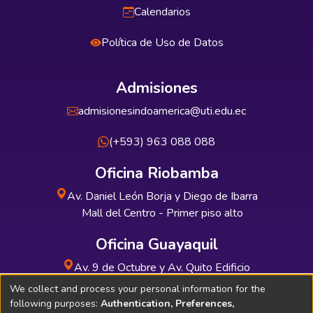
Calendarios
Política de Uso de Datos
Admisiones
admisionesindoamerica@uti.edu.ec
(+593) 963 088 088
Oficina Riobamba
Av. Daniel León Borja y Diego de Ibarra
Mall del Centro - Primer piso alto
Oficina Guayaquil
Av. 9 de Octubre y Av. Quito Edificio
INDUAUTO - Planta baja
We collect and process your personal information for the
following purposes:
Authentication, Preferences,