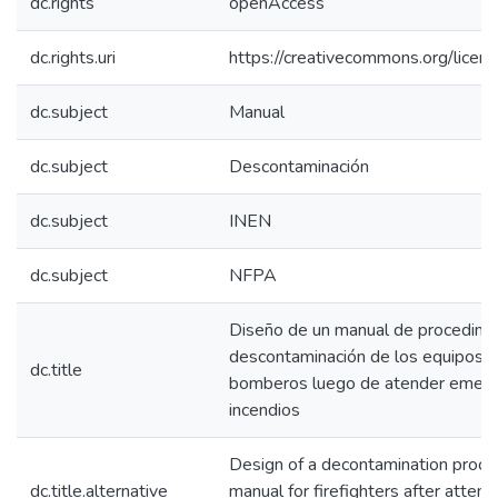
dc.rights
openAccess
dc.rights.uri
https://creativecommons.org/licens
dc.subject
Manual
dc.subject
Descontaminación
dc.subject
INEN
dc.subject
NFPA
Diseño de un manual de procedimi
descontaminación de los equipos 
dc.title
bomberos luego de atender emerg
incendios
Design of a decontamination proce
dc.title.alternative
manual for firefighters after attendi