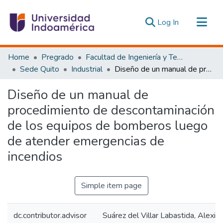
(current)
Log In
Communities & Collections
Home
Pregrado
Facultad de Ingeniería y Tecnologías de la Información y la Comunicación
All of DSpace
Sede Quito
Industrial
Diseño de un manual de procedimiento de descontaminación de los equipos de bomberos luego de atender emergencias de incendios
Statistics
Diseño de un manual de
Estadísticas Externas
procedimiento de descontaminación
de los equipos de bomberos luego
de atender emergencias de
incendios
Simple item page
dc.contributor.advisor
Suárez del Villar Labastida, Alexis