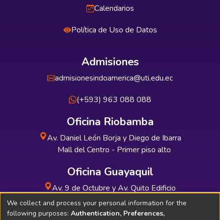
Calendarios
Política de Uso de Datos
Admisiones
admisionesindoamerica@uti.edu.ec
(+593) 963 088 088
Oficina Riobamba
Av. Daniel León Borja y Diego de Ibarra
Mall del Centro - Primer piso alto
Oficina Guayaquil
Av. 9 de Octubre y Av. Quito Edificio
INDUAUTO - Planta baja
We collect and process your personal information for the
following purposes:
Authentication, Preferences,