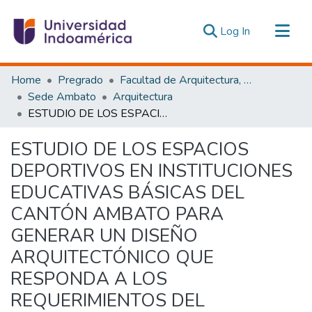
(current)
Log In
Communities & Collections
Home
Pregrado
Facultad de Arquitectura, Artes y Diseño
All of DSpace
Sede Ambato
Arquitectura
ESTUDIO DE LOS ESPACIOS DEPORTIVOS EN INSTITUCIONES EDUCATIVAS BÁSICAS DEL CANTÓN AMBATO PARA GENERAR UN DISEÑO ARQUITECTÓNICO QUE RESPONDA A LOS REQUERIMIENTOS DEL DESARROLLO FORMATIVO MOTRIZ DE LOS NIÑOS DE LA ESCUELA PESTALOZZI DE LA PARROQUIA ATAHUALPA
Statistics
Estadísticas Externas
ESTUDIO DE LOS ESPACIOS
DEPORTIVOS EN INSTITUCIONES
EDUCATIVAS BÁSICAS DEL
CANTÓN AMBATO PARA
GENERAR UN DISEÑO
ARQUITECTÓNICO QUE
RESPONDA A LOS
REQUERIMIENTOS DEL