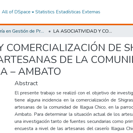
All of DSpace
Statistics
Estadísticas Externas
Maestría en Gestión de Proyectos Socioproductivos
LA ASOCIATIVIDAD Y COMERCIALIZACIÓN DE SHIGRAS ELABORADAS POR ARTESANAS DE LA COMUNIDAD DE ILLAGUA CHICO, QUISAPINCHA – AMBATO
 Y COMERCIALIZACIÓN DE 
ARTESANAS DE LA COMUNI
HA – AMBATO
Abstract
El presente trabajo se realizó con el objetivo de investiga
tiene alguna incidencia en la comercialización de Shigra
artesanas de la comunidad de Illagua Chico, en la parro
Ambato. Para determinar la situación actual de los artes
una investigación tanto de fuentes secundarias como prim
encuesta a nivel de las artesanas del caserío Illagua Ch