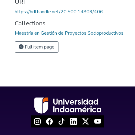
URI
https://hdl.handle.net/20.500.14809/406
Collections
Maestría en Gestión de Proyectos Socioproductivos
Full item page