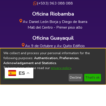
(+593) 963 088 088
Oficina Riobamba
Av. Daniel León Borja y Diego de Ibarra
Mall del Centro - Primer piso alto
Oficina Guayaquil
Av. 9 de Octubre y Av. Quito Edificio
INDUAUTO - Planta baja
We collect and process your personal information for the
following purposes:
Authentication, Preferences,
Acknowledgement and Statistics
.
To learn more, please read our
privacy policy
.
ES
Soporte Técnico
Bibliolatino.com
Customize
Decline
That's ok