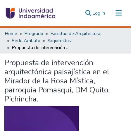
(current)
Log In
Communities & Collections
Home
Pregrado
Facultad de Arquitectura, Artes y Diseño
All of DSpace
Sede Ambato
Arquitectura
Propuesta de intervención arquitectónica paisajística en el Mirador de la Rosa Mística, parroquia Pomasqui, DM Quito, Pichincha.
Statistics
Estadísticas Externas
Propuesta de intervención
arquitectónica paisajística en el
Mirador de la Rosa Mística,
parroquia Pomasqui, DM Quito,
Pichincha.