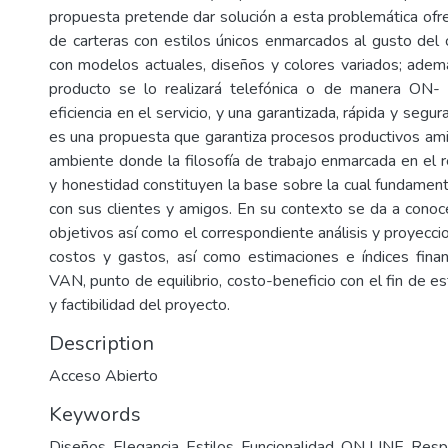
propuesta pretende dar solución a esta problemática ofre
de carteras con estilos únicos enmarcados al gusto del c
con modelos actuales, diseños y colores variados; adem
producto se lo realizará telefónica o de manera ON-
eficiencia en el servicio, y una garantizada, rápida y segur
es una propuesta que garantiza procesos productivos am
ambiente donde la filosofía de trabajo enmarcada en el r
y honestidad constituyen la base sobre la cual fundament
con sus clientes y amigos. En su contexto se da a conoce
objetivos así como el correspondiente análisis y proyecci
costos y gastos, así como estimaciones e índices fina
VAN, punto de equilibrio, costo-beneficio con el fin de est
y factibilidad del proyecto.
Description
Acceso Abierto
Keywords
Diseños
,
Elegancia
,
Estilos
,
Funcionalidad
,
ON LINE
,
Resp