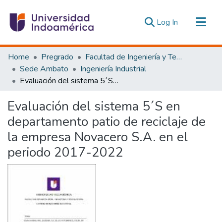
(current)
Log In
Communities & Collections
Home
Pregrado
Facultad de Ingeniería y Tecnologías de la Información y la Comunicación
All of DSpace
Sede Ambato
Ingeniería Industrial
Evaluación del sistema 5´S en departamento patio de reciclaje de la empresa Novacero S.A. en el periodo 2017-2022
Statistics
Estadísticas Externas
Evaluación del sistema 5´S en
departamento patio de reciclaje de
la empresa Novacero S.A. en el
periodo 2017-2022