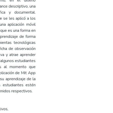
smo, en el diseño
ance descriptivo, una
áfica y documental.
e se les aplicó a los
na aplicación móvil
 que es una forma en
aprendizaje de forma
ientas tecnológicas
ficha de observación
iva y atrae aprender
 algunos estudiantes
mas al momento que
aplicación de Mit App
su aprendizaje de la
s estudiantes estén
enidos respectivos.
tivos
,