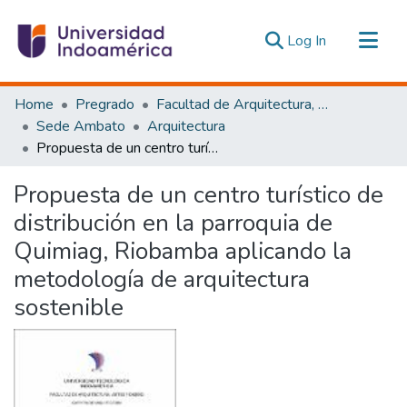
(current)
Log In
Communities & Collections
Home
Pregrado
Facultad de Arquitectura, Artes y Diseño
All of DSpace
Sede Ambato
Arquitectura
Propuesta de un centro turístico de distribución en la parroquia de Quimiag, Riobamba aplicando la metodología de arquitectura sostenible
Statistics
Estadísticas Externas
Propuesta de un centro turístico de
distribución en la parroquia de
Quimiag, Riobamba aplicando la
metodología de arquitectura
sostenible