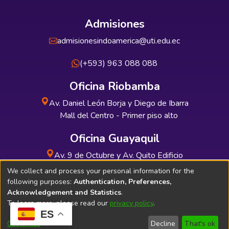
Admisiones
admisionesindoamerica@uti.edu.ec
(+593) 963 088 088
Oficina Riobamba
Av. Daniel León Borja y Diego de Ibarra
Mall del Centro - Primer piso alto
Oficina Guayaquil
Av. 9 de Octubre y Av. Quito Edificio
INDUAUTO - Planta baja
We collect and process your personal information for the
following purposes:
Authentication, Preferences,
Acknowledgement and Statistics
.
To learn more, please read our
privacy policy
.
ES
Soporte Técnico
Bibliolatino.com
Customize
Decline
That's ok