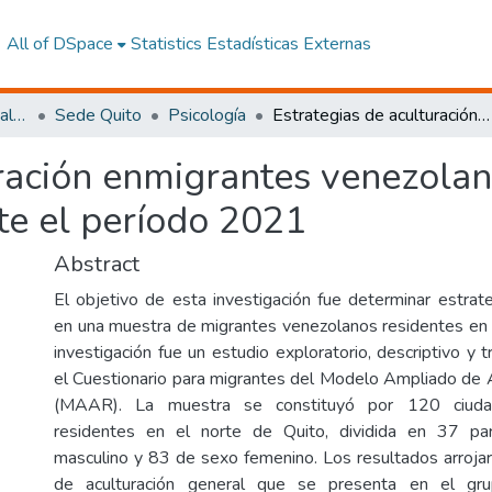
All of DSpace
Statistics
Estadísticas Externas
Facultad de Ciencias Sociales y Humanas
Sede Quito
Psicología
Estrategias de aculturación enmigrantes venezolanos residentes en el norte de Quito, durante el período 2021
ración enmigrantes venezolan
te el período 2021
Abstract
El objetivo de esta investigación fue determinar estrate
en una muestra de migrantes venezolanos residentes en 
investigación fue un estudio exploratorio, descriptivo y tr
el Cuestionario para migrantes del Modelo Ampliado de A
(MAAR). La muestra se constituyó por 120 ciuda
residentes en el norte de Quito, dividida en 37 pa
masculino y 83 de sexo femenino. Los resultados arrojar
de aculturación general que se presenta en el gr