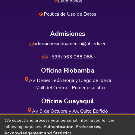
Calendarios
Política de Uso de Datos
Admisiones
admisionesindoamerica@uti.edu.ec
(+593) 963 088 088
Oficina Riobamba
Av. Daniel León Borja y Diego de Ibarra
Mall del Centro - Primer piso alto
Oficina Guayaquil
Av. 9 de Octubre y Av. Quito Edificio
INDUAUTO - Planta baja
We collect and process your personal information for the
following purposes:
Authentication, Preferences,
Acknowledgement and Statistics
.