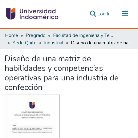
(current)
Log In
Communities & Collections
Home
Pregrado
Facultad de Ingeniería y Tecnologías de la Información y la Comunicación
All of DSpace
Sede Quito
Industrial
Diseño de una matriz de habilidades y competencias operativas para una industria de confección
Statistics
Diseño de una matriz de
Estadísticas Externas
habilidades y competencias
operativas para una industria de
confección