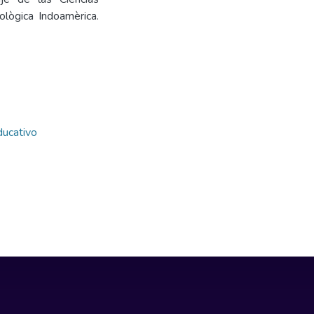
ològica Indoamèrica.
ducativo