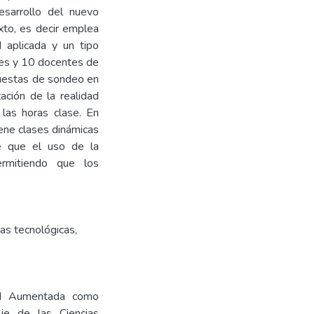
esarrollo del nuevo
xto, es decir emplea
d aplicada y un tipo
tes y 10 docentes de
ncuestas de sondeo en
ación de la realidad
las horas clase. En
iene clases dinámicas
ye que el uso de la
rmitiendo que los
as tecnológicas
,
dad Aumentada como
aje de las Ciencias