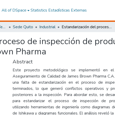
All of DSpace
Statistics
Estadísticas Externas
Facultad de Ingeniería y Tecnologías de la Información y la Comunicación
Sede Quito
Industrial
Estandarización del proceso de inspección de productos terminados en la empresa James Brown Pharma
proceso de inspección de prod
rown Pharma
Abstract
Este proyecto metodológico se implementó en e
Aseguramiento de Calidad de James Brown Pharma C.A., 
una falta de estandarización en el proceso de insp
terminados, lo que generó conflictos operativos y p
posteriores a la inspección. Para abordar esto, se desa
para estandarizar el proceso de inspección de pro
utilizando herramientas de ingeniería como diagramas 
de Ishikawa y diagramas funcionales. El análisis reveló la 