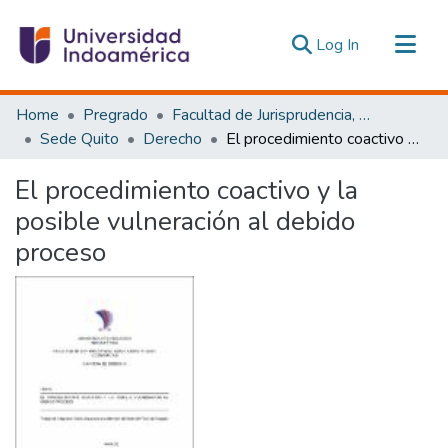
(current)
Log In
Communities & Collections
Home
Pregrado
Facultad de Jurisprudencia, Ciencias Políticas y Económicas
All of DSpace
Sede Quito
Derecho
El procedimiento coactivo y la posible vulneración al debido proceso
Statistics
El procedimiento coactivo y la
Estadísticas Externas
posible vulneración al debido
proceso