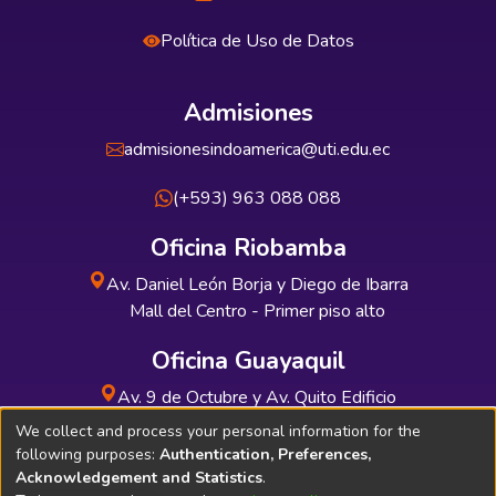
Política de Uso de Datos
Admisiones
admisionesindoamerica@uti.edu.ec
(+593) 963 088 088
Oficina Riobamba
Av. Daniel León Borja y Diego de Ibarra
Mall del Centro - Primer piso alto
Oficina Guayaquil
Av. 9 de Octubre y Av. Quito Edificio
INDUAUTO - Planta baja
We collect and process your personal information for the
following purposes:
Authentication, Preferences,
Acknowledgement and Statistics
.