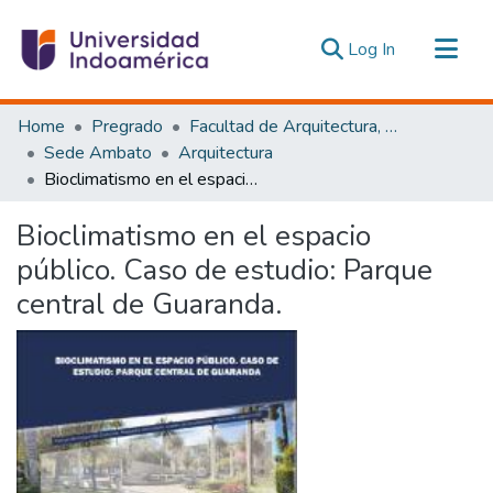
(current)
Log In
Communities & Collections
Home
Pregrado
Facultad de Arquitectura, Artes y Diseño
All of DSpace
Sede Ambato
Arquitectura
Bioclimatismo en el espacio público. Caso de estudio: Parque central de Guaranda.
Statistics
Estadísticas Externas
Bioclimatismo en el espacio
público. Caso de estudio: Parque
central de Guaranda.