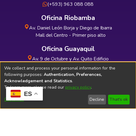
(+593) 963 088 088
Oficina Riobamba
Av. Daniel León Borja y Diego de Ibarra
Mall del Centro - Primer piso alto
Oficina Guayaquil
Av. 9 de Octubre y Av. Quito Edificio
INDUAUTO - Planta baja
We collect and process your personal information for the
following purposes:
Authentication, Preferences,
Acknowledgement and Statistics
.
To learn more, please read our
privacy policy
.
ES
Soporte Técnico
Bibliolatino.com
Customize
Decline
That's ok