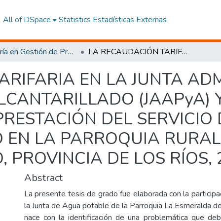
All of DSpace
Statistics
Estadísticas Externas
Maestría en Gestión de Proyectos Socioproductivos
LA RECAUDACIÓN TARIFARIA EN LA JUNTA ADMINISTRADORA DE AGUA POTABLE Y ALCANTARILLADO (JAAPyA) Y SU INCIDENCIA EN LA CALIDAD DE LA PRESTACIÓN DEL SERVICIO DE AGUA DE CONSUMO HUMANO EN LA PARROQUIA RURAL LA ESMERALDA, CANTÓN MONTALVO, PROVINCIA DE LOS RÍOS, 2015.
ARIFARIA EN LA JUNTA AD
CANTARILLADO (JAAPyA) Y
PRESTACIÓN DEL SERVICIO
EN LA PARROQUIA RURAL
PROVINCIA DE LOS RÍOS, 
Abstract
La presente tesis de grado fue elaborada con la participa
la Junta de Agua potable de la Parroquia La Esmeralda d
nace con la identificación de una problemática que de