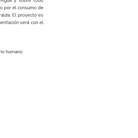
e Agua y sobre todo
do por el consumo de
alda. El proyecto es
mentación será con el
umo humano