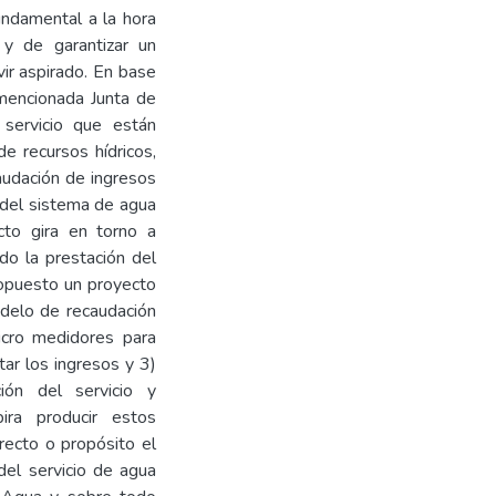
ndamental a la hora
 y de garantizar un
vir aspirado. En base
 mencionada Junta de
 servicio que están
e recursos hídricos,
audación de ingresos
n del sistema de agua
cto gira en torno a
do la prestación del
ropuesto un proyecto
odelo de recaudación
icro medidores para
ar los ingresos y 3)
ción del servicio y
ira producir estos
ecto o propósito el
del servicio de agua