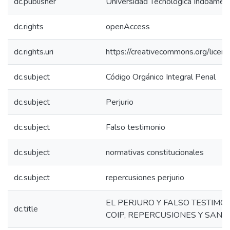
dc.publisher
Universidad Tecnológica Indoaméri
dc.rights
openAccess
dc.rights.uri
https://creativecommons.org/licens
dc.subject
Código Orgánico Integral Penal
dc.subject
Perjurio
dc.subject
Falso testimonio
dc.subject
normativas constitucionales
dc.subject
repercusiones perjurio
EL PERJURO Y FALSO TESTIMON
dc.title
COIP, REPERCUSIONES Y SANC