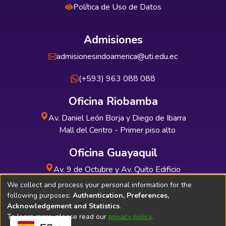
Política de Uso de Datos
Admisiones
admisionesindoamerica@uti.edu.ec
(+593) 963 088 088
Oficina Riobamba
Av. Daniel León Borja y Diego de Ibarra
Mall del Centro - Primer piso alto
Oficina Guayaquil
Av. 9 de Octubre y Av. Quito Edificio
INDUAUTO - Planta baja
We collect and process your personal information for the
following purposes:
Authentication, Preferences,
Acknowledgement and Statistics
.
To learn more, please read our
privacy policy
.