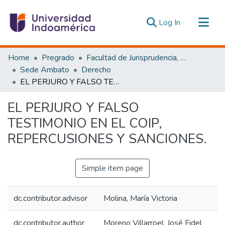
(current)
Log In
Communities & Collections
Home
Pregrado
Facultad de Jurisprudencia, Ciencias Políticas y Económicas
All of DSpace
Sede Ambato
Derecho
EL PERJURO Y FALSO TESTIMONIO EN EL COIP, REPERCUSIONES Y SANCIONES.
Statistics
Estadísticas Externas
EL PERJURO Y FALSO
TESTIMONIO EN EL COIP,
REPERCUSIONES Y SANCIONES.
Simple item page
dc.contributor.advisor
Molina, María Victoria
dc.contributor.author
Moreno Villarroel, José Fidel