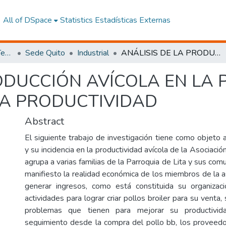
All of DSpace
Statistics
Estadísticas Externas
Facultad de Ingeniería y Tecnologías de la Información y la Comunicación
Sede Quito
Industrial
ANÁLISIS DE LA PRODUCCIÓN AVÍCOLA EN LA PARROQUIA LITA Y SU INCIDENCIA EN LA PRODUCTIVIDAD
ODUCCIÓN AVÍCOLA EN LA 
 LA PRODUCTIVIDAD
Abstract
El siguiente trabajo de investigación tiene como objeto a
y su incidencia en la productividad avícola de la Asociaci
agrupa a varias familias de la Parroquia de Lita y sus co
manifiesto la realidad económica de los miembros de la a
generar ingresos, como está constituida su organizaci
actividades para lograr criar pollos broiler para su venta,
problemas que tienen para mejorar su productivida
seguimiento desde la compra del pollo bb, los proveedo