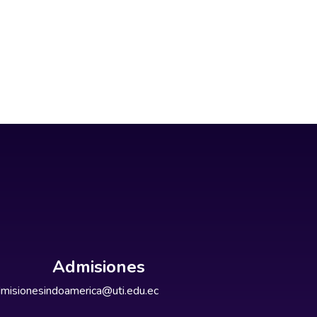
Admisiones
misionesindoamerica@uti.edu.ec