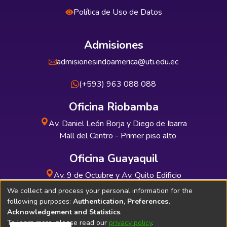
Política de Uso de Datos
Admisiones
admisionesindoamerica@uti.edu.ec
(+593) 963 088 088
Oficina Riobamba
Av. Daniel León Borja y Diego de Ibarra
Mall del Centro - Primer piso alto
Oficina Guayaquil
Av. 9 de Octubre y Av. Quito Edificio
INDUAUTO - Planta baja
We collect and process your personal information for the
following purposes:
Authentication, Preferences,
Acknowledgement and Statistics
.
To learn more, please read our
privacy policy
.