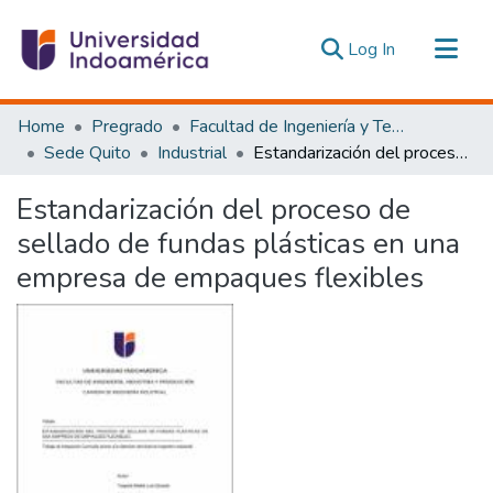
(current)
Log In
Communities & Collections
Home
Pregrado
Facultad de Ingeniería y Tecnologías de la Información y la Comunicación
All of DSpace
Sede Quito
Industrial
Estandarización del proceso de sellado de fundas plásticas en una empresa de empaques flexibles
Statistics
Estandarización del proceso de
Estadísticas Externas
sellado de fundas plásticas en una
empresa de empaques flexibles