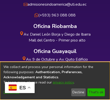
admisionesindoamerica@uti.edu.ec
(+593) 963 088 088
Oficina Riobamba
Av. Daniel León Borja y Diego de Ibarra
Mall del Centro - Primer piso alto
Oficina Guayaquil
Av. 9 de Octubre y Av. Quito Edificio
INDUAUTO - Planta baja
We collect and process your personal information for the
following purposes:
Authentication, Preferences,
Acknowledgement and Statistics
.
To learn more, please read our
privacy policy
.
ES
Soporte Técnico
Bibliolatino.com
Customize
Decline
That's ok