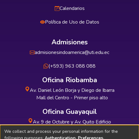
Calendarios
Política de Uso de Datos
Admisiones
admisionesindoamerica@uti.edu.ec
(+593) 963 088 088
Oficina Riobamba
Av. Daniel León Borja y Diego de Ibarra
Mall del Centro - Primer piso alto
Oficina Guayaquil
Av. 9 de Octubre y Av. Quito Edificio
INDUAUTO - Planta baja
We collect and process your personal information for the
following purposes:
Authentication, Preferences,