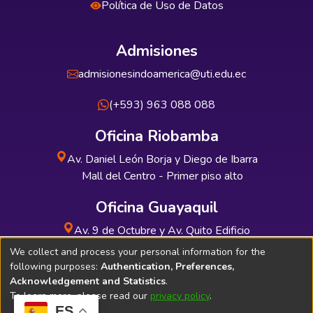
Política de Uso de Datos
Admisiones
admisionesindoamerica@uti.edu.ec
(+593) 963 088 088
Oficina Riobamba
Av. Daniel León Borja y Diego de Ibarra
Mall del Centro - Primer piso alto
Oficina Guayaquil
Av. 9 de Octubre y Av. Quito Edificio
INDUAUTO - Planta baja
We collect and process your personal information for the
following purposes:
Authentication, Preferences,
Acknowledgement and Statistics
.
To learn more, please read our
privacy policy
.
ES