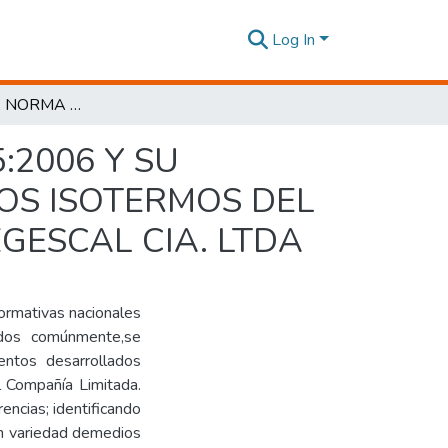
Log In
ESTUDIO DE LA NORMA NTE INEN ISO/IEC 17025:2006 Y SU INCIDENCIA EN LA CARACTERIZACIÓN DE MEDIOS ISOTERMOS DEL LABORATORIO DE ENSAYOS DE LA EMPRESA SEGESCAL CIA. LTDA
:2006 Y SU
IOS ISOTERMOS DEL
GESCAL CIA. LTDA
normativas nacionales
ados comúnmente,se
entos desarrollados
l Compañía Limitada.
encias; identificando
an variedad demedios