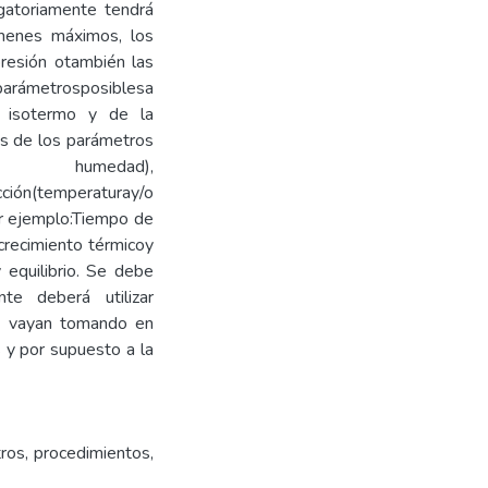
igatoriamente tendrá
úmenes máximos, los
resión otambién las
parámetrosposiblesa
o isotermo y de la
os de los parámetros
ay/o humedad),
ción(temperaturay/o
r ejemplo:Tiempo de
ecrecimiento térmicoy
 equilibrio. Se debe
te deberá utilizar
e vayan tomando en
 y por supuesto a la
tros, procedimientos,