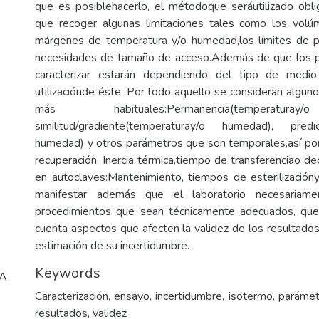
que es posiblehacerlo, el métodoque seráutilizado obl
que recoger algunas limitaciones tales como los vol
márgenes de temperatura y/o humedad,los límites de p
necesidades de tamaño de acceso.Además de que los 
caracterizar estarán dependiendo del tipo de medi
utilizaciónde éste. Por todo aquello se consideran algun
más habituales:Permanencia(temperatur
similitud/gradiente(temperaturay/o humedad), predic
humedad) y otros parámetros que son temporales,así po
recuperación, Inercia térmica,tiempo de transferenciao d
en autoclaves:Mantenimiento, tiempos de esterilizacióny
manifestar además que el laboratorio necesariamen
procedimientos que sean técnicamente adecuados, qu
cuenta aspectos que afecten la validez de los resultados
estimación de su incertidumbre.
Keywords
CA
Caracterización, ensayo, incertidumbre, isotermo, paráme
resultados, validez