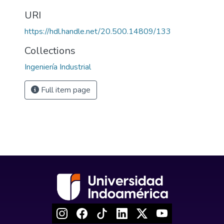
URI
https://hdl.handle.net/20.500.14809/133
Collections
Ingeniería Industrial
Full item page