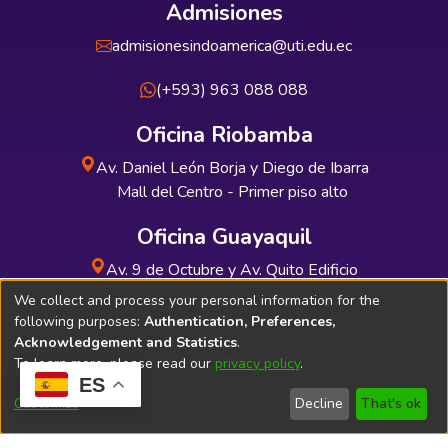
Admisiones
admisionesindoamerica@uti.edu.ec
(+593) 963 088 088
Oficina Riobamba
Av. Daniel León Borja y Diego de Ibarra
Mall del Centro - Primer piso alto
Oficina Guayaquil
Av. 9 de Octubre y Av. Quito Edificio
INDUAUTO - Planta baja
We collect and process your personal information for the
following purposes:
Authentication, Preferences,
Acknowledgement and Statistics
.
To learn more, please read our
privacy policy
.
ES
Soporte Técnico
Bibliolatino.com
Customize
Decline
That's ok