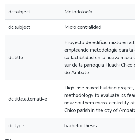
dc.subject
Metodología
dc.subject
Micro centralidad
Proyecto de edificio mixto en altur
empleando metodología para la ev
dc.title
su factibilidad en la nueva micro ce
sur de la parroquia Huachi Chico de
de Ambato
High-rise mixed building project, us
methodology to evaluate its feasibil
dc.title.alternative
new southern micro-centrality of t
Chico parish in the city of Ambato
dc.type
bachelorThesis