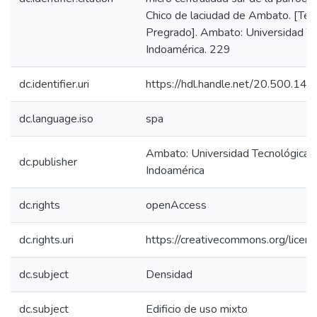
Chico de laciudad de Ambato. [Tes
Pregrado]. Ambato: Universidad Te
Indoamérica. 229
dc.identifier.uri
https://hdl.handle.net/20.500.1
dc.language.iso
spa
Ambato: Universidad Tecnológica
dc.publisher
Indoamérica
dc.rights
openAccess
dc.rights.uri
https://creativecommons.org/licens
dc.subject
Densidad
dc.subject
Edificio de uso mixto