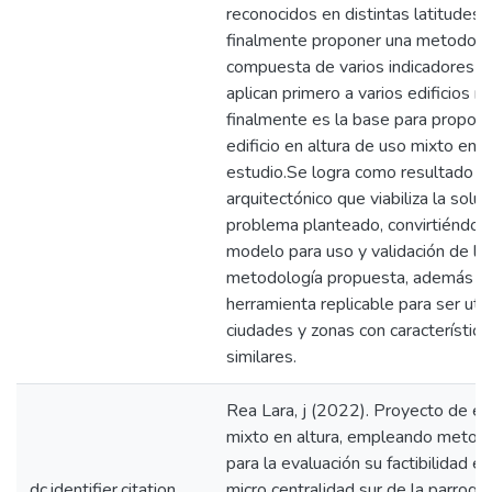
reconocidos en distintas latitudes 
finalmente proponer una metodolo
compuesta de varios indicadores q
aplican primero a varios edificios r
finalmente es la base para propone
edificio en altura de uso mixto en l
estudio.Se logra como resultado u
arquitectónico que viabiliza la soluc
problema planteado, convirtiéndos
modelo para uso y validación de la
metodología propuesta, además se
herramienta replicable para ser util
ciudades y zonas con característica
similares.
Rea Lara, j (2022). Proyecto de edi
mixto en altura, empleando metod
para la evaluación su factibilidad e
dc.identifier.citation
micro centralidad sur de la parroqu