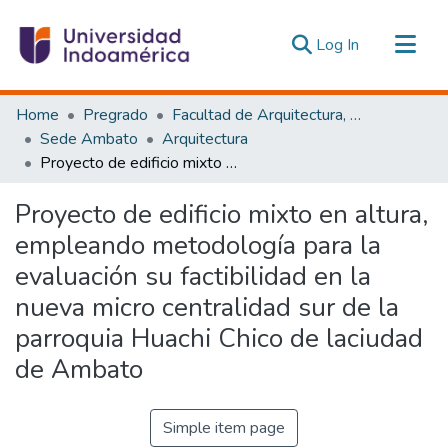
(current)
Log In
Communities & Collections
Home
Pregrado
Facultad de Arquitectura, Artes y Diseño
All of DSpace
Sede Ambato
Arquitectura
Proyecto de edificio mixto en altura, empleando metodología para la evaluación su factibilidad en la nueva micro centralidad sur de la parroquia Huachi Chico de laciudad de Ambato
Statistics
Estadísticas Externas
Proyecto de edificio mixto en altura,
empleando metodología para la
evaluación su factibilidad en la
nueva micro centralidad sur de la
parroquia Huachi Chico de laciudad
de Ambato
Simple item page