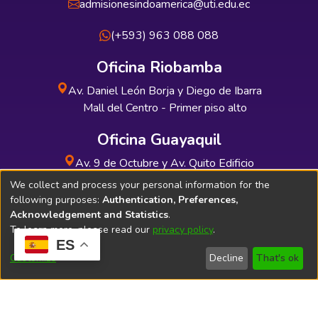
admisionesindoamerica@uti.edu.ec
(+593) 963 088 088
Oficina Riobamba
Av. Daniel León Borja y Diego de Ibarra
Mall del Centro - Primer piso alto
Oficina Guayaquil
Av. 9 de Octubre y Av. Quito Edificio
INDUAUTO - Planta baja
We collect and process your personal information for the
following purposes:
Authentication, Preferences,
Acknowledgement and Statistics
.
To learn more, please read our
privacy policy
.
ES
Soporte Técnico
Bibliolatino.com
Customize
Decline
That's ok