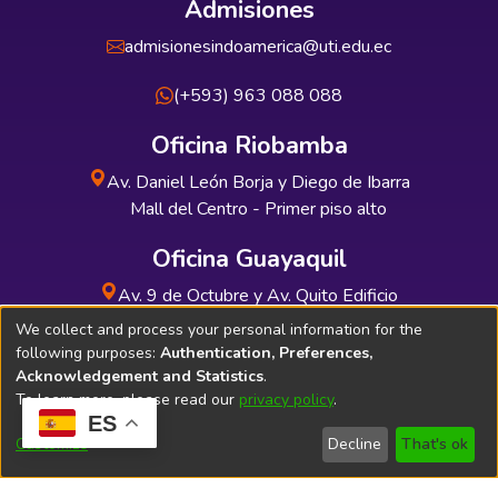
Admisiones
admisionesindoamerica@uti.edu.ec
(+593) 963 088 088
Oficina Riobamba
Av. Daniel León Borja y Diego de Ibarra
Mall del Centro - Primer piso alto
Oficina Guayaquil
Av. 9 de Octubre y Av. Quito Edificio
INDUAUTO - Planta baja
We collect and process your personal information for the
following purposes:
Authentication, Preferences,
Acknowledgement and Statistics
.
To learn more, please read our
privacy policy
.
ES
Soporte Técnico
Bibliolatino.com
Customize
Decline
That's ok